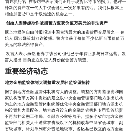
Grayscale首席执行官Michael Sonnenshein在采访中表示：“我们正处于现货比特币ETF的拐点。也许一
种新的资产在一代人中仅会诞生一次（如果有的话）。我们从根本上
相信，加密货币是千载难逢的机会之一”。
ACE Exchange创始人因涉嫌欺诈被捕，警方查获价值640万美元的非法资产
据当地媒体《自由时报》报道，中国台湾最大的加密货币交易所之一ACE Exchange创
始人David Pan因涉嫌策划欺诈被捕。警方查获了价值至少2亿新台币（价值640万
美元）的非法所得资产。
ACE Exchange发言人表示，虽然David Pan创办了该公司，但他已于2022年停止参与日常运营。发
言人指出，ACE Exchange目前正在以证人身份配合警方调查。
重要经济动态
地方金融监管体制大调整，“重发展轻监管”望扭转
据了解，地方金融监管体制将有大的调整。调整的方向遵循《党和国
家机构改革方案》中提出的“建立以中央金融管理部门地方派出机构
为主的地方金融监管体制，统筹优化中央金融管理部门地方派出机
构设置和力量配备。地方政府设立的金融监管机构专司监管职责，
不再加挂金融工作局、金融办公室等牌子。”据多个省市地方金融
监管部门相关人士透露，在省级以下的机构改革中，除省会城市、副
省级城市、计划单列市外，普通地级市、各区县已设立的地方金融