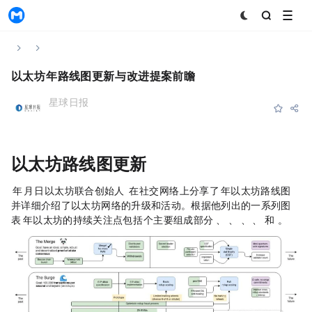
MyToken
Home
News & Announcements
Content
以太坊2024年路线图更新与EIP改进提案前瞻
星球日报
Subscribe
Favorite
Share
2024-01-10 06:23:20
以太坊路线图更新
2023 年 12 月 30 日，以太坊联合创始人
Vitalik Buterin
在 X 社交网络上分享了 2024 年以太坊路线图，
并详细介绍了以太坊网络的升级和活动。根据他列出的一系列图
表， 2024 年以太坊的持续关注点包括 6 个主要组成部分：The
Merge
、The Surge、The Scourge、The
Verge
、The Purge 和 The Splurge 。