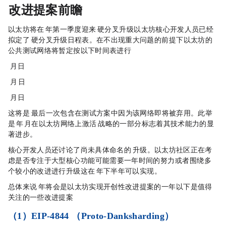
EIP 改进提案前瞻
以太坊将在 2024 年第一季度迎来 Dencun 硬分叉升级，以太坊核心开发人员已经
拟定了 Dencun 硬分叉升级日程表。在不出现重大问题的前提下，以太坊的
公共测试网络将暂定按以下时间表进行：
Goerli: 1 月 17 日
Sepolia: 1 月 30 日
Holesky: 2 月 7 日
这将是 Goerli 最后一次包含在测试方案中，因为该网络即将被弃用。此举
是 2024 年 1 月在以太坊网络上激活 Dencun 战略的一部分，标志着其技术能力的显
著进步。
核心开发人员还讨论了尚未具体命名的 Prague/
Electra
升级。以太坊社区正在考
虑是否专注于大型核心功能（可能需要一年时间的努力），或者围绕多
个较小的改进进行升级（这在 2024 年下半年可以实现）。
总体来说， 2024 年将会是以太坊实现开创性改进提案的一年，以下是值得
关注的一些改进提案：
（1）EIP-4844 （Proto-Danksharding）