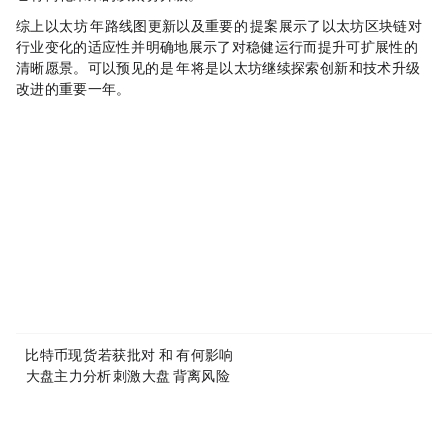
综上，以太坊 2024 年路线图更新以及重要的 EIP 提案展示了以太坊区块链对
行业变化的适应性，并明确地展示了对稳健运行而提升可扩展性的
清晰愿景。可以预见的是， 2024 年将是以太坊继续探索创新和技术升级
改进的重要一年。
Disclaimer: This article is copyrighted by the original author and does not represent MyToken’s views and positions. If you have any questions regarding content or copyright, please contact us.
www.mytokencap.com
contact
About MyToken:
https://www.mytokencap.com/
aboutus
Article Link:
https://www.mytokencap.com/
news/
456817.html
More exciting content is available on
X(https://x.com/MyTokencap)
or join the community to learn more:
MyToken-English Telegram Group
https://t.me/mytokenGroup
Previous:
比特币现货ETF若获批，对Coinbase和MicroStrategy有何影响？
Next:
1.10：大盘主力分析 ETF刺激大盘48000 背离风险？
Related Reading