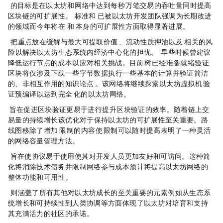
（2）The Surge 的目标是在以太坊和L2网络中达到每秒 10 万笔交易的吞吐量，同时提高
区块链的可扩展性。Cross-rollup 标准和 interop 已被以太坊开发团队强调为长期改进
的领域，而今年将在 EIP-4844 和 rollup 本身的可扩展性方面取得显著进展。
（3）The Scourge 把重点放在缓解与最大可提取价值（MEV）、流动性质押池以及 rollup 相关的风
险，以解决以太坊生态系统内经济中心化的担忧。Vitalik Buterin 早些时候曾建议
降低运行节点的成本以应对相关挑战。目前，Verkle 树已经准备就绪，验证
区块将仅涉及下载一些字节数据，执行一些基本的计算，并验证简洁
的、非相互作用的知识论点（SNARK）。该网络将继续探索以太坊虚拟机（EVM）验
证预编译，以达到完全 SNARK 化的以太坊网络。
（4）The Verge 旨在促进区块验证更易于进行，提升区块验证的效率。随着链上交
易量的持续增长，该优化对于保持以太坊的可扩展性至关重要。路
线图移除了“增加L1 gas 限制”的内容，使 gas 限制可以随时提高，表明了一种灵活
的网络容量管理方法。
（5）The Purge 旨在使协议易于使用，使其对开发人员更加友好和可访问。这种简
化将消除技术债务并限制网络参与成本，预计将提高以太坊网络的
整体功能和可用性。
（6）The Splurge 则涵盖了所有其他对以太坊成长的至关重要的元素，例如从生态系
统增长和可持续性到人类协调等方面，体现了以太坊对培育和支持
其充满活力的社区的承诺。