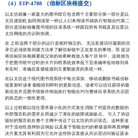
（4）EIP-4788 （信标区块根提交）
以太坊就像一家庞大的图书馆，它包含两个主要部分：第一部分是以
太坊虚拟机（EVM），如同阅读室一样让人们来阅读书籍（执行智能合约）；第二
部分是信标链，像图书馆的目录系统一样跟踪所有书籍及其位置（以
太坊网络的共识和协调）。
在 EIP-4788 之前，这两个部分的运行是相对独立的。EVM 无法直接访问最新的目
录， 它必须依靠间接方法来了解信标链中正在发生的事情。而 EIP-4788 提议
将信标区块根（摘要或父块的哈希树根）放入每个 EVM 区块中。这就相当
于把图书馆中过时的卡片归档系统（效率低下且准确率低）转移到具
有实时、准确且直接链接到主要数据库的系统一样。
在以太坊这个现代图书馆系统中，每次添加、移动或删除书籍（信标
链更新）时，读者（EVM）都能得到即时的更新信息。读者可以信任获得的最
新信息，并且图书馆操作（例如执行智能合约）与整体目录系统（共识层
的状态）的一致性更强。
以上过程都以信任需求最小化的方式发生，消除了对提供此数据的
外部预言机的需求，从而减少了潜在的故障或操纵点。EIP-4788 引入了协议
级别的预言机，在整个主网中传达了以太坊的共识状态。这种更改
对于流动性质押协议，例如
Lido
，以及基于智能合约的桥接器和再质押解
决方案尤其有利，因为它允许这些协议直接从共识层访问验证器余