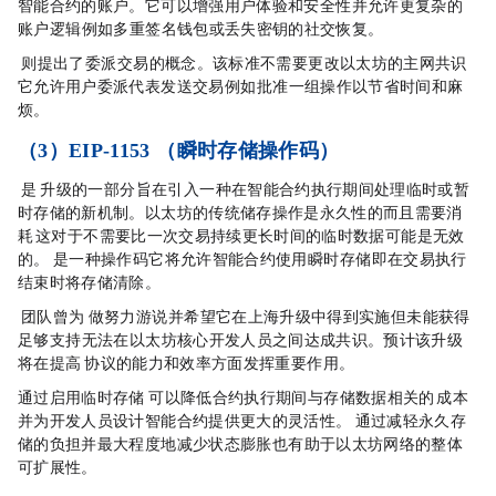
智能合约的账户。它可以增强用户体验和安全性，并允许更复杂的
账户逻辑，例如多重签名钱包或丢失密钥的社交恢复。
ERC-6900 则提出了“委派交易”的概念。该标准不需要更改以太坊的主网共识，
它允许用户委派代表发送交易，例如，批准一组操作以节省时间和麻
烦。
（3）EIP-1153 （瞬时存储操作码）
EIP-1153 是 Dencun 升级的一部分，旨在引入一种在智能合约执行期间处理临时或暂
时存储的新机制。以太坊的传统储存操作是永久性的而且需要消
耗 gas，这对于不需要比一次交易持续更长时间的临时数据可能是无效
的。EIP-1153 是一种操作码，它将允许智能合约使用瞬时存储，即在交易执行
结束时将存储清除。
Uniswap
团队曾为 EIP-1153 做努力游说，并希望它在上海升级中得到实施，但未能获得
足够支持，无法在以太坊核心开发人员之间达成共识。预计该升级
将在提高 Uniswap V4协议的能力和效率方面发挥重要作用。
通过启用临时存储，EIP-1153 可以降低合约执行期间与存储数据相关的 gas 成本，
并为开发人员设计智能合约提供更大的灵活性。EIP-1153 通过减轻永久存
储的负担并最大程度地减少状态膨胀，也有助于以太坊网络的整体
可扩展性。