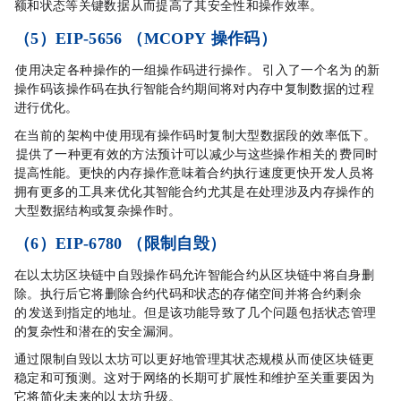
额和状态等关键数据，从而提高了其安全性和操作效率。
（5）EIP-5656 （MCOPY 操作码）
EVM 使用决定各种操作的一组操作码进行操作。EIP-5656 引入了一个名为 MCOPY 的新
操作码，该操作码在执行智能合约期间将对内存中复制数据的过程
进行优化。
在当前的 EVM 架构中使用现有操作码时，复制大型数据段的效率低下。
MCOPY 提供了一种更有效的方法，预计可以减少与这些操作相关的 gas 费，同时
提高性能。更快的内存操作意味着合约执行速度更快，开发人员将
拥有更多的工具来优化其智能合约，尤其是在处理涉及内存操作的
大型数据结构或复杂操作时。
（6）EIP-6780 （限制自毁）
在以太坊区块链中，自毁操作码允许智能合约从区块链中将自身删
除。执行后，它将删除合约代码和状态的存储空间，并将合约剩余
的 ETH 发送到指定的地址。但是，该功能导致了几个问题，包括状态管理
的复杂性和潜在的安全漏洞。
通过限制自毁，以太坊可以更好地管理其状态规模，从而使区块链更
稳定和可预测。这对于网络的长期可扩展性和维护至关重要，因为
它将简化未来的以太坊升级。