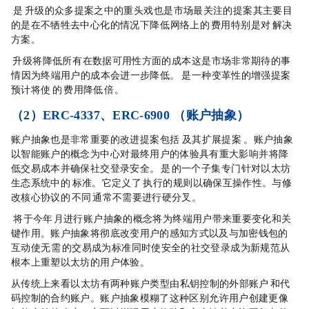
EIP-484 是 Dencun 升级的众多提案之中的重头戏，也是市场最关注的提案，其主要目
的是在不牺牲去中心化的情况下，降低L2网络上的 gas 费用，特别是对 rollup 解决
方案。
Dencun 升级将降低所有L2在数据可用性方面的成本，这是市场非常期待的事
情，因为终端用户的成本会进一步降低。EIP-4844 是一种变革性的增强提案，
预计将使 rollup 的 gas 费用降低 100 倍。
（2）ERC-4337、ERC-6900 （账户抽象）
账户抽象也是非常重要的改进提案，包括 ERC-4337 及其扩展提案 ERC-6900 。账户抽象
以智能账户的概念为中心，对最终用户的体验具有重大影响，并将降
低交易成本并确保社交登录安全。ERC 是 EIP 的一个子集，专门针对以太坊
生态系统中的 token 标准。它定义了 token 执行的规则，以确保互操作性。与修
改核心协议的 EIP 不同，ERC 通常不需要进行硬分叉。
ERC-4337 将于今年 3 月进行，账户抽象的概念将为终端用户带来重要变化和关
键作用。账户抽象将彻底改变用户的感知方式以及与加密钱包的
互动，使无需 gas 的交易成为标准，同时使安全的社交登录成为新规范，从
根本上重塑以太坊的用户体验。
从传统上来看，以太坊有两种账户类型：由私钥控制的外部账户（EOA）和代
码控制的合约账户。账户抽象模糊了这种区别，允许用户创建更像