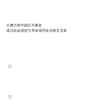
X(https://x.com/MyTokencap)
or join the community to learn more:
MyToken-English Telegram Group
https://t.me/mytokenGroup
Previous:
大摩力荐中国芯片赛道
Next:
USDC（（或（注：此处原想引导体现币名但前文无直
Related Reading
FTX’s Legal Survivors Offer a Stark Case for the CLARITY Act as Senate Fails to Advance Bill
The survival of FTX's legally compliant units has become a powerful argument for the CLARITY Act aft...
blockchainreporter
2026-08-08 08:00:00
Grayscale Ethereum Staking Mini ETF Could Stake Nearly All ETH, Pay Quarterly Cash
Grayscale's amended filing for its Ethereum Staking Mini ETF could allow almost all of the fund's ET...
blockchainreporter
2026-08-08 06:00:00
Coldcard Exploit Confirmed at 1,719 BTC Stolen as Galaxy Research Warns Losses May Top $130 Million