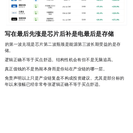
写在最后：先涨是芯片，后补是电，最后是存储
AI 的第一波兑现，是芯片；第二波瓶颈，是能源；第三波长期受益的，是存
储。
逻辑正确，不等于买点舒适。结构性机会有，但不是无脑追高。
真正值钱的，不是热闹本身，而是你站在产业链的哪一层。
免责声明：以上只是产业链复盘，不构成投资建议。尤其是部分标的 2026
年以来涨幅已经非常夸张，逻辑正确不等于买点舒适。
Disclaimer: This article is copyrighted by the original author and does not represent MyToken’s views and positions. If you have any questions regarding content or copyright, please contact us.
www.mytokencap.com
contact
About MyToken:
https://www.mytokencap.com/
aboutus
Article Link:
https://www.mytokencap.com/
news/
579152.html
More exciting content is available on