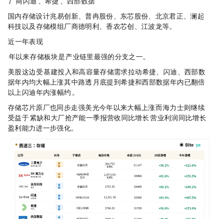
NAND / SSD / HDD 厂商：闪迪（SNDK）、希捷（
STX
）、西部数据（WDC）
国内存储设计：兆易创新、普冉股份、东芯股份、北京君正、澜起
科技，以及存储模组厂商德明利、香农芯创、江波龙等。
?近一年表现
2026 年以来，存储板块是 AI 产业链里最强的分支之一。
美股这边，受 AI 基建投入和高容量存储需求拉动，希捷、闪迪、西部数
据年内均大幅上涨，其中路透 4 月底提到，希捷和西部数据年内已翻倍
以上，闪迪年内涨幅约 350%。
存储芯片原厂也同步走强，美光今年以来大幅上涨，而 SK 海力士则继续
受益于 HBM 紧缺和大厂抢产能，一季报营收同比增长 198%，营业利润同比增长 406%，
盈利能力进一步强化。