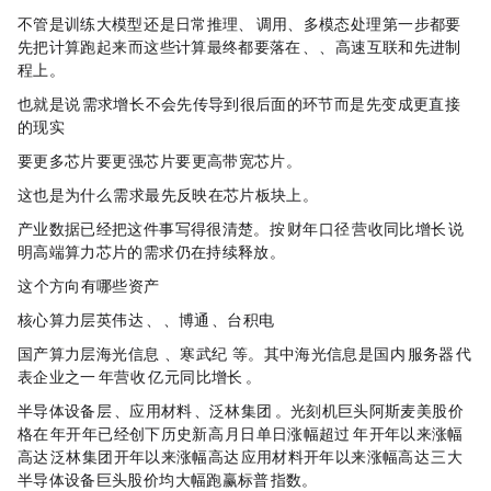
不管是训练大模型，还是日常推理、Agent 调用、多模态处理，第一步都要
先把计算跑起来，而这些计算最终都要落在 GPU、HBM、高速互联和先进制
程上。
也就是说，AI 需求增长，不会先传导到很后面的环节，而是先变成更直接
的现实：
要更多芯片，要更强芯片，要更高带宽芯片。
这也是为什么，AI 需求最先反映在芯片板块上。
产业数据已经把这件事写得很清楚。按 2026 财年口径，NVIDIA 营收同比增长 65%，说
明高端算力芯片的需求仍在持续释放。
?这个方向有哪些资产
核心算力层：英伟达（NVDA）、AMD、博通（AVGO）、台积电（TSM）
国产算力层：海光信息（
688041.SH
）、寒武纪（
688256.SH
）等。其中海光信息是国内 x86 服务器 CPU 代
表企业之一，2024 年营收 91.62 亿元，同比增长 52.4%。
半导体设备层：ASML、应用材料（AMAT）、泛林集团（LRCX）。光刻机巨头阿斯麦美股ADR价
格在2026年开年已经创下历史新高，1月2日单日涨幅超过8%，2026年开年以来涨幅
高达27%；泛林集团开年以来涨幅高达30%；应用材料开年以来涨幅高达28%，三大
半导体设备巨头股价均大幅跑赢标普500指数。