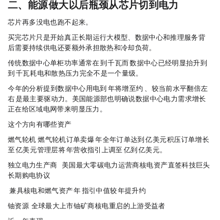
二、能源：AI 做大以后，瓶颈从芯片切到电力
芯片再多，没电也跑不起来。
买完芯片只是开始，真正长期运行大模型、数据中心和推理服务，背
后需要持续供电，还要额外承担散热和冷却负荷。
传统数据中心单柜功率通常在 5 到 15 千瓦，而 AI 数据中心已经明显抬升到 50
到 100 千瓦，耗电和散热压力完全不是一个量级。
IEA 今年的分析提到，数据中心用电到 2030 年将增至约 945 TWh、较当前水平翻倍左
右，AI 是最主要驱动力。美国能源部也明确说，数据中心电力需求增长
正在给区域电网带来明显压力。
?这个方向有哪些资产
燃气轮机：GE Vernova（GEV）：燃气轮机订单卖爆，2025 年全年订单达到 590 亿美元，积压订单增长
至1500 亿美元，管理层将 2026 年营收指引上调至 440 亿到 450 亿美元。
独立电力生产商：Constellation Energy（CEG）：美国最大零碳电力运营商，核电资产直签科技巨头
长期购电协议；
Vistra（VST）：兼具核电和燃气资产，2026年EBITDA指引中值较2025年提升约30%
铀资源：Cameco（CCJ）：全球最大上市铀矿商，核电重启的上游受益者